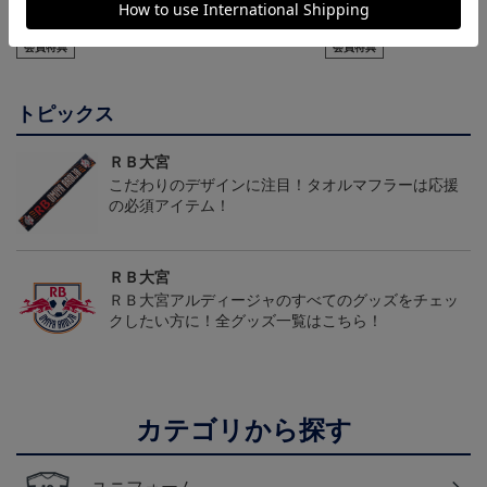
【選手名・背番号入り】
RB大宮アルディージャ
2026/27オーセンティッ
2026/27オーセンティッ
ピカチュウ タオルマフラ
クユニフォーム（フィー
24,200円
2,500円
19,800円
2
クユニフォーム（フィー
ー
ルド1st）
会員特典
会員特典
ルド1st）
トピックス
ＲＢ大宮
こだわりのデザインに注目！タオルマフラーは応援
の必須アイテム！
ＲＢ大宮
ＲＢ大宮アルディージャのすべてのグッズをチェッ
クしたい方に！全グッズ一覧はこちら！
カテゴリから探す