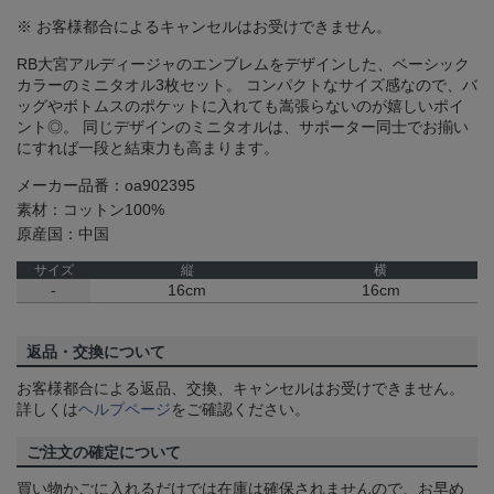
※ お客様都合によるキャンセルはお受けできません。
RB大宮アルディージャのエンブレムをデザインした、ベーシック
カラーのミニタオル3枚セット。 コンパクトなサイズ感なので、バ
ッグやボトムスのポケットに入れても嵩張らないのが嬉しいポイ
ント◎。 同じデザインのミニタオルは、サポーター同士でお揃い
にすれば一段と結束力も高まります。
メーカー品番：oa902395
素材：コットン100%
原産国：中国
サイズ
縦
横
-
16cm
16cm
返品・交換について
お客様都合による返品、交換、キャンセルはお受けできません。
詳しくは
ヘルプページ
をご確認ください。
ご注文の確定について
買い物かごに入れるだけでは在庫は確保されませんので、お早め