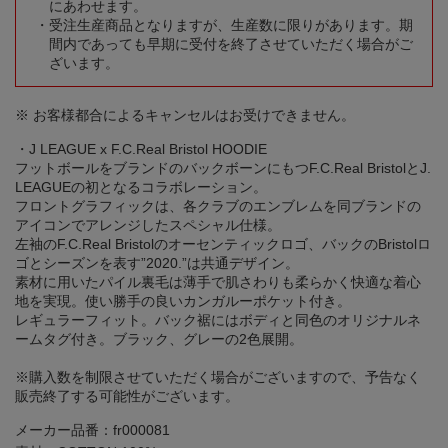
にあわせます。
受注生産商品となりますが、生産数に限りがあります。期
間内であっても早期に受付を終了させていただく場合がご
ざいます。
※ お客様都合によるキャンセルはお受けできません。
・J LEAGUE x F.C.Real Bristol HOODIE
フットボールをブランドのバックボーンにもつF.C.Real BristolとJ.
LEAGUEの初となるコラボレーション。
フロントグラフィックは、各クラブのエンブレムを同ブランドの
アイコンでアレンジしたスペシャル仕様。
左袖のF.C.Real Bristolのオーセンティックロゴ、バックのBristolロ
ゴとシーズンを表す”2020.”は共通デザイン。
素材に用いたパイル裏毛は薄手で肌さわりも柔らかく快適な着心
地を実現。使い勝手の良いカンガルーポケット付き。
レギュラーフィット。バック裾にはボディと同色のオリジナルネ
ームタグ付き。ブラック、グレーの2色展開。
※購入数を制限させていただく場合がございますので、予告なく
販売終了する可能性がございます。
メーカー品番：fr000081