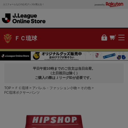
ユニフォームなどの公式グッズが買える！
powered by
ＦＣ琉球
平日午前10時までのご注文は当日出荷。
（土日祝日は除く）
ご購入の際はＪリーグIDが必要です。
TOP
ＦＣ琉球
アパレル・ファッション小物
その他
FC琉球ボクサーパンツ