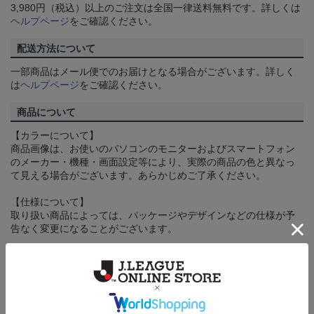
3,980円（税込）以上のご注文は全国一律送料無料です。詳しくは
ヘルプページ
をご確認ください。
配送方法について
一部商品はメール便でのお届けとなる場合がございます。詳しく
は
ヘルプページ
をご確認ください。
商品について
【カラーについて】
商品画像は、お使いのパソコンのモニターおよびスマートフォン
のメーカー・機種・画面設定等により、実際の商品の色と異なっ
て見える場合がございます。あらかじめご了承ください。
【仕様について】
取り扱い商品によっては、パッケージやデザインなどの仕様が予
告なく変更になることがございます。
その他
決済について
ギフト対応について