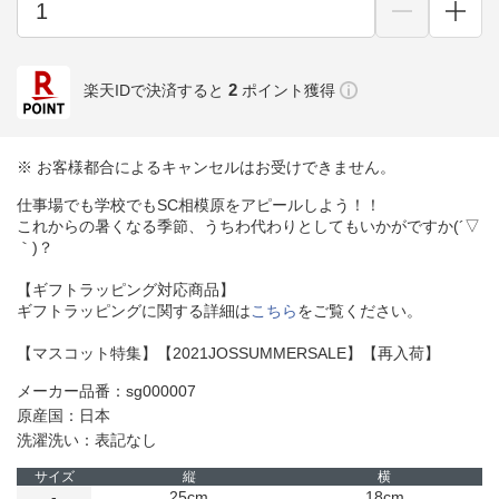
2
楽天IDで決済すると
ポイント獲得
※ お客様都合によるキャンセルはお受けできません。
仕事場でも学校でもSC相模原をアピールしよう！！
これからの暑くなる季節、うちわ代わりとしてもいかがですか(´▽
｀)？
【ギフトラッピング対応商品】
ギフトラッピングに関する詳細は
こちら
をご覧ください。
【マスコット特集】【2021JOSSUMMERSALE】【再入荷】
メーカー品番：sg000007
原産国：日本
洗濯洗い：表記なし
サイズ
縦
横
-
25cm
18cm