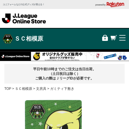
ユニフォームなどの公式グッズが買える！
powered by
ＳＣ相模原
平日午前10時までのご注文は当日出荷。
（土日祝日は除く）
ご購入の際はＪリーグIDが必要です。
TOP
ＳＣ相模原
文房具
ガミティ下敷き