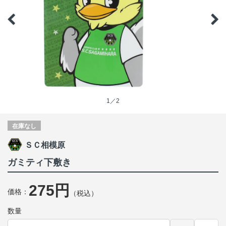
1／2
在庫なし
ＳＣ相模原
ガミティ下敷き
275円
価格：
（税込）
数量