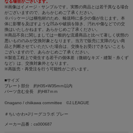
なる場合がございます。
※画像はイメージ・サンプルです。実際の商品とは若干異なる場合
がございますので、あらかじめご了承ください。
※パッケージは梱包材のため、輸送時に多少の傷が生じます。本
体に影響を及ぼすような凹みや破損を除き、汚れや傷などでの交
換はいたしかねます。あらかじめご了承ください。
※商品不良に関しましては一般的な流通商品と比べて著しく状態の
悪いもののみが交換対象となります。当方で販売に支障のない商
品と判断させていただいた場合は、交換をお受けできないことも
ございますので、あらかじめご了承ください。
※製造工程上で発生する若干の個体差（微細なキズ・縫製・糸くず
など）は、交換対象外となります。
※再販売・再受注を行う可能性がございます。
■サイズ
プレート部分 約H35×W35mｍ以内
パーツ含む全長 約H87ｍｍ
©️nagano / chiikawa committee ©J.LEAGUE
＃ちいかわ×Jリーグコラボ プレー
メーカー品番：cs000687