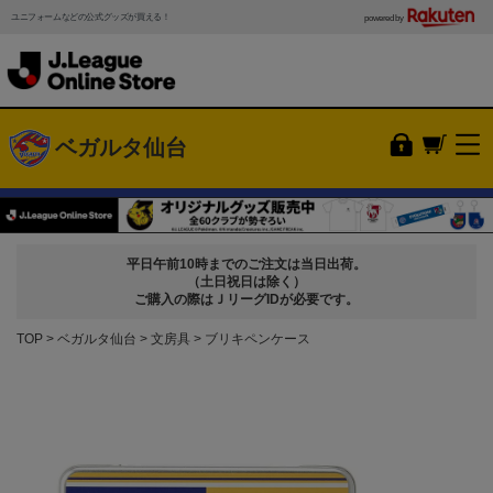
ユニフォームなどの公式グッズが買える！
powered by
ベガルタ仙台
平日午前10時までのご注文は当日出荷。
（土日祝日は除く）
ご購入の際はＪリーグIDが必要です。
TOP
ベガルタ仙台
文房具
ブリキペンケース