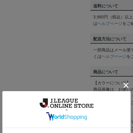
送料について
3,980円（税込）
は
ヘルプページ
をご
配送方法について
一部商品はメール便
くは
ヘルプページ
を
商品について
【カラーについて】
商品画像は、お使い
ンのメーカー・機種
なって見える場合が
【仕様について】
取り扱い商品によっ
予告なく変更になる