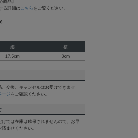
応商品】
する詳細は
こちら
をご覧ください。
6
縦
横
17.5cm
3cm
品、交換、キャンセルはお受けできませ
ページ
をご確認ください。
て
だけでは在庫は確保されませんので、お早
お済ませください。