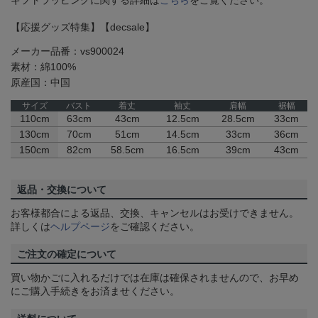
ギフトラッピングに関する詳細は
こちら
をご覧ください。
【応援グッズ特集】【decsale】
メーカー品番：vs900024
素材：綿100%
原産国：中国
サイズ
バスト
着丈
袖丈
肩幅
裾幅
110cm
63cm
43cm
12.5cm
28.5cm
33cm
130cm
70cm
51cm
14.5cm
33cm
36cm
150cm
82cm
58.5cm
16.5cm
39cm
43cm
返品・交換について
お客様都合による返品、交換、キャンセルはお受けできません。
詳しくは
ヘルプページ
をご確認ください。
ご注文の確定について
買い物かごに入れるだけでは在庫は確保されませんので、お早め
にご購入手続きをお済ませください。