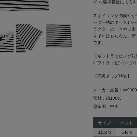
※ お客様都合による
スタイリングの爽やか
ーダー柄のキッズTシ
ラクターの「ベガッ太
タイルはもちろん、デ
です。
【ギフトラッピング対
ギフトラッピングに関
【応援グッズ特集】
メーカー品番：vs9000
素材：綿100%
原産国：中国
サイズ
バスト
110cm
64cm