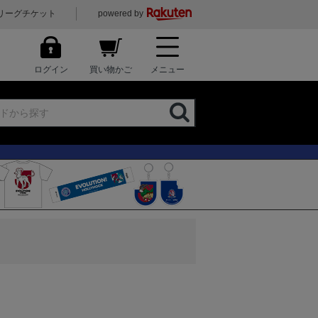
リーグチケット
powered by
ログイン
買い物かご
メニュー