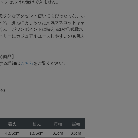
キャンセルはお受けできません。
モダンなアクセント使いにもぴったりな、ボ
ャツ。 胸元にあしらった人気マスコットキャ
くん」がワンポイントに映える1枚◎観戦ス
イリーにカジュアルユースしやすいのも魅力
応商品】
する詳細は
こちら
をご覧ください。
40
着丈
袖丈
肩幅
裾幅
43.5cm
13.5cm
31cm
33cm