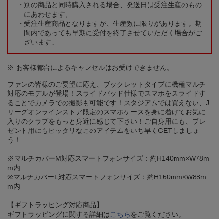
別の商品と同時購入される場合、発送日は受注生産のもの
にあわせます。
受注生産商品となりますが、生産数に限りがあります。期
間内であっても早期に受付を終了させていただく場合がご
ざいます。
※ お客様都合によるキャンセルはお受けできません。
ファンの皆様のご要望に応え、ブックレットタイプに機種マルチ
対応のモデルが登場！スライドパッド仕様でスマホをスライドす
ることでカメラでの撮影も可能です！スタジアムでは買えない、J
リーグオンラインストア限定のスマホケースを身に着けてお気に
入りのクラブをもっと身近に感じて下さい！ご自身用にも、プレ
ゼント用にもピッタリなこのアイテムをいち早くGETしましょ
う！
※マルチカバーM対応スマートフォンサイズ：約H140mm×W78m
m内
※マルチカバーL対応スマートフォンサイズ：約H160mm×W88m
m内
【ギフトラッピング対応商品】
ギフトラッピングに関する詳細は
こちら
をご覧ください。