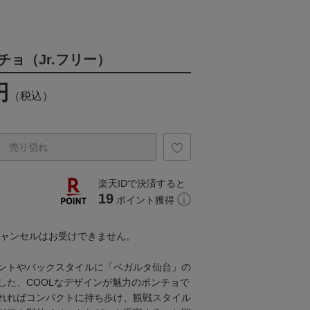
ョ（Jr.フリー）
円
（税込）
売り切れ
楽天IDで決済すると
19
ポイント獲得
キャンセルはお受けできません。
ントやバックスタイルに「ベガルタ仙台」の
した、COOLなデザインが魅力のポンチョで
れればコンパクトに持ち歩け、観戦スタイル