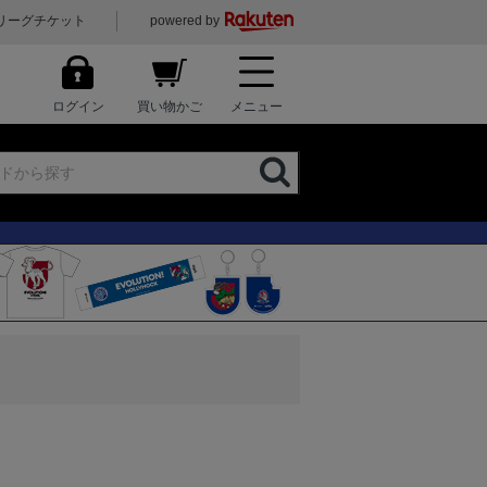
リーグチケット
powered by
ログイン
買い物かご
メニュー