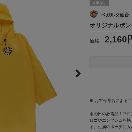
在庫なし
ベガルタ仙台
オリジナルポンチ
2,160
価格：
※ お客様都合による
雨の日の必需品！フロ
ロゴやエンブレムを施
す。付属のポーチに入