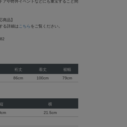
ドアや野外イベントなどにも重宝すること間
応商品】
する詳細は
こちら
をご覧ください。
82
裄丈
着丈
裾幅
86cm
100cm
79cm
縦
横
0cm
21.5cm