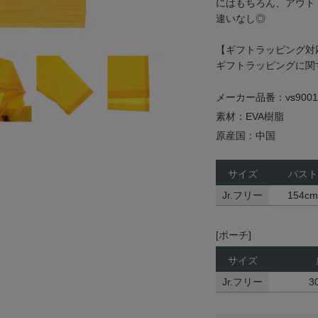
にはもちろん、アウト
違いなし◎
【ギフトラッピング対
ギフトラッピングに関
メーカー品番：vs9001
素材：EVA樹脂
原産国：中国
サイズ
バスト
Jr.フリー
154cm
[ポーチ]
サイズ
Jr.フリー
3