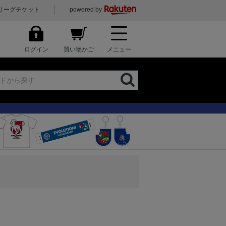
リーグチケット
powered by
ログイン
買い物かご
メニュー