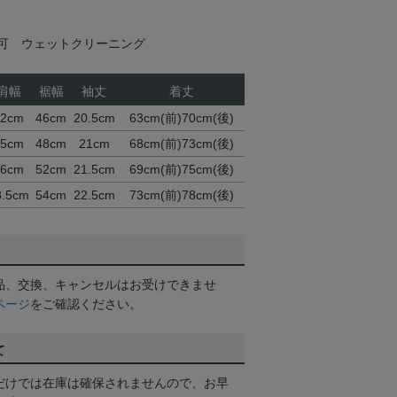
可 ウェットクリーニング
肩幅
裾幅
袖丈
着丈
42cm
46cm
20.5cm
63cm(前)70cm(後)
45cm
48cm
21cm
68cm(前)73cm(後)
46cm
52cm
21.5cm
69cm(前)75cm(後)
8.5cm
54cm
22.5cm
73cm(前)78cm(後)
品、交換、キャンセルはお受けできませ
ページ
をご確認ください。
て
だけでは在庫は確保されませんので、お早