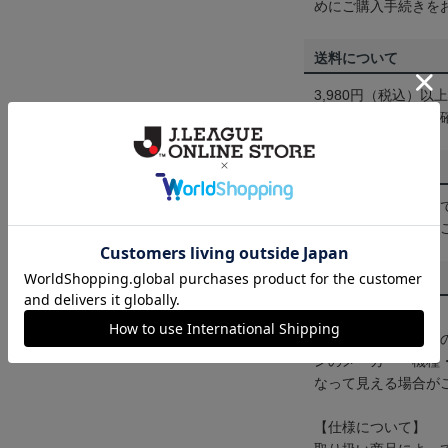
めにご購入手続きを
送料について
3,980円（税込）
は
ヘルプページ
をご
配送方法について
一部商品はメール便
くは
ヘルプページ
を
商品について
【カラーについて】
商品画像は、お使い
ンのメーカー・機種
なって見える場合が
【仕様について】