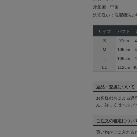
原産国：中国
洗濯洗い：洗濯機洗い
サイズ
バスト
S
97cm
M
105cm
L
106cm
LL
112cm
4
返品・交換について
お客様都合による返
ん。詳しくは
ヘルプ
ご注文の確定につい
買い物かごに入れる