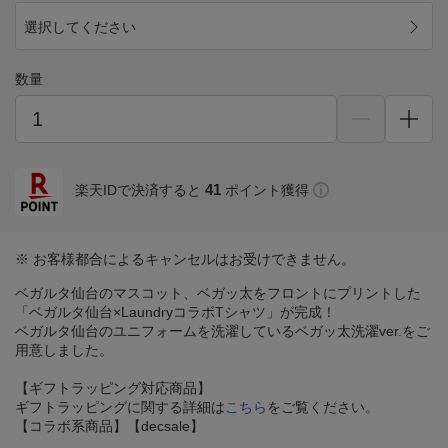
選択してください
数量
41
楽天IDで決済すると
ポイント獲得
※ お客様都合によるキャンセルはお受けできません。
ベガルタ仙台のマスコット、ベガッ太をフロントにプリントした
「ベガルタ仙台×LaundryコラボTシャツ」が完成！
ベガルタ仙台のユニフォームを洗濯しているベガッ太洗濯ver.をご
用意しました。
【ギフトラッピング対応商品】
ギフトラッピングに関する詳細は
こちら
をご覧ください。
【コラボ系商品】【decsale】