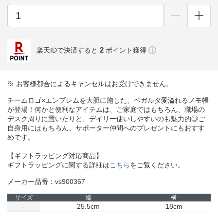
2
楽天IDで決済すると
ポイント獲得
※ お客様都合によるキャンセルはお受けできません。
チームロゴ×エンブレムを大胆に施した、ベガルタ愛溢れるメモ帳
が登場！何かと便利なアイテムは、ご家庭ではもちろん、職場の
デスク周りに置いたりと、デイリー使いしやすいのも魅力的◎ご
自身用にはもちろん、サポーター仲間へのプレゼントにもおすす
めです。
【ギフトラッピング対応商品】
ギフトラッピングに関する詳細は
こちら
をご覧ください。
メーカー品番：vs900367
サイズ
縦
横
-
25.5cm
18cm