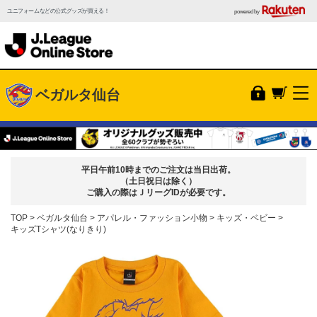
ユニフォームなどの公式グッズが買える！
powered by
ベガルタ仙台
平日午前10時までのご注文は当日出荷。
（土日祝日は除く）
ご購入の際はＪリーグIDが必要です。
TOP
ベガルタ仙台
アパレル・ファッション小物
キッズ・ベビー
キッズTシャツ(なりきり)