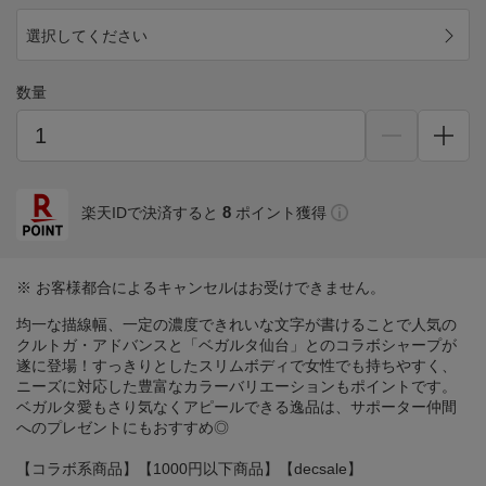
選択してください
数量
8
楽天IDで決済すると
ポイント獲得
※ お客様都合によるキャンセルはお受けできません。
均一な描線幅、一定の濃度できれいな文字が書けることで人気の
クルトガ・アドバンスと「ベガルタ仙台」とのコラボシャープが
遂に登場！すっきりとしたスリムボディで女性でも持ちやすく、
ニーズに対応した豊富なカラーバリエーションもポイントです。
ベガルタ愛もさり気なくアピールできる逸品は、サポーター仲間
へのプレゼントにもおすすめ◎
【コラボ系商品】【1000円以下商品】【decsale】