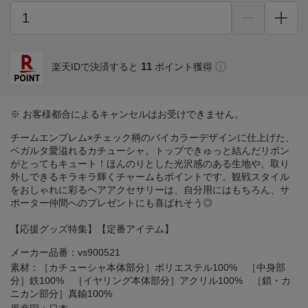
11
楽天IDで決済すると
ポイント獲得
※ お客様都合によるキャンセルはお受けできません。
チームエンブレム×チェック柄のバイカラーデザインに仕上げた、
ベガルタ愛溢れるカチューシャ。トップできゅっと結んだリボン
がとってもキュート！ほんのりとした光沢感のある生地や、取り
外しできるキラキラ輝くチャームもポイントです。観戦スタイル
をおしゃれに彩るヘアアクセサリーは、自分用にはもちろん、サ
ポーター仲間へのプレゼントにも喜ばれそう◎
【応援グッズ特集】【定番アイテム】
メーカー品番：vs900521
素材：［カチューシャ本体部分］ポリエステル100% ［中身部
分］鉄100% ［イヤリング本体部分］アクリル100% ［鎖・カ
ニカン部分］真鍮100%