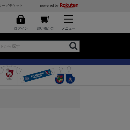
リーグチケット
powered by
ログイン
買い物かご
メニュー