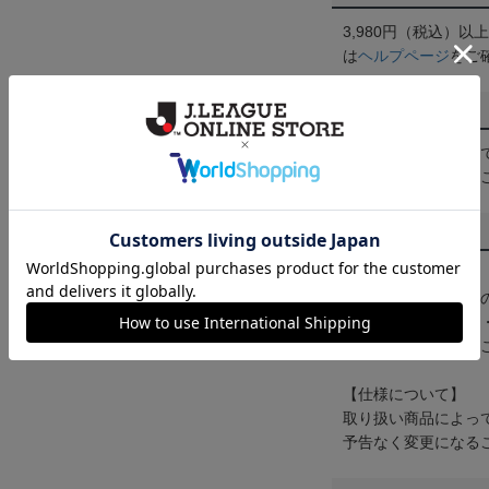
3,980円（税込）
は
ヘルプページ
をご
配送方法について
一部商品はメール便
くは
ヘルプページ
を
商品について
【カラーについて】
商品画像は、お使い
ンのメーカー・機種
なって見える場合が
【仕様について】
取り扱い商品によっ
予告なく変更になる