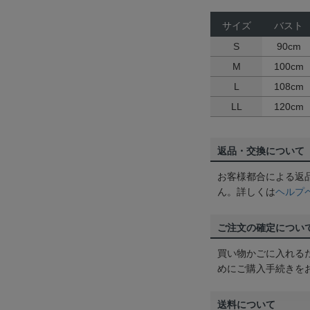
サイズ
バスト
S
90cm
M
100cm
L
108cm
LL
120cm
返品・交換について
お客様都合による返
ん。詳しくは
ヘルプ
ご注文の確定につい
買い物かごに入れる
めにご購入手続きを
送料について