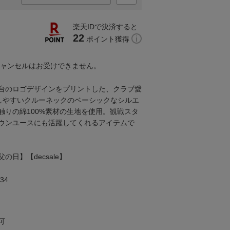
楽天IDで決済すると
22
ポイント獲得
キャンセルはお受けできません。
台のロゴデザインをプリントした、クラブ愛
しやすいクルーネックのベーシックなシルエ
触りの綿100%素材の生地を使用。観戦スタ
ウンユースにも活躍してくれるアイテムで
日】【decsale】
34
可