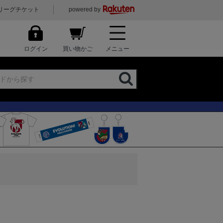
リーグチケット
powered by
ログイン
買い物かご
メニュー