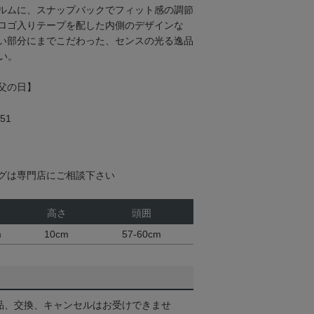
ルムに、スナップバックでフィット感の調節
ロゴ入りテープを配した内側のデザインな
い部分にまでこだわった、センスの光る逸品
い。
父の日】
51
グは専門店にご相談下さい
高さ
頭囲
m
10cm
57-60cm
品、交換、キャンセルはお受けできませ