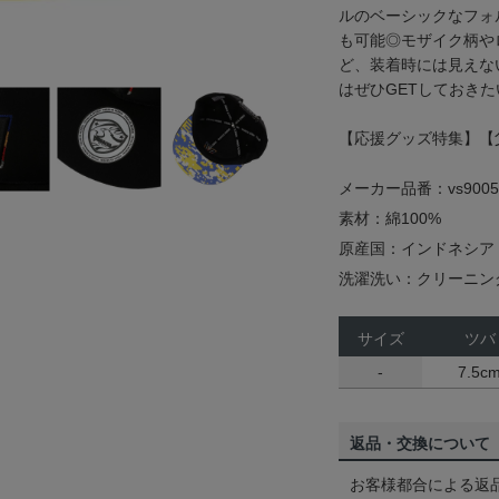
ルのベーシックなフォ
も可能◎モザイク柄や
ど、装着時には見えな
はぜひGETしておきた
【応援グッズ特集】【
メーカー品番：vs9005
素材：綿100%
原産国：インドネシア
洗濯洗い：クリーニン
サイズ
ツバ
-
7.5c
返品・交換について
お客様都合による返