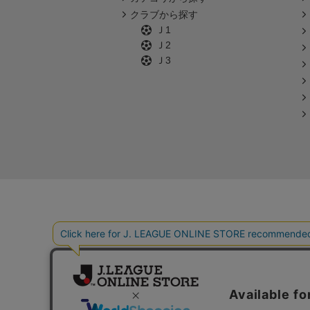
クラブから探す
Ｊ1
Ｊ2
Ｊ3