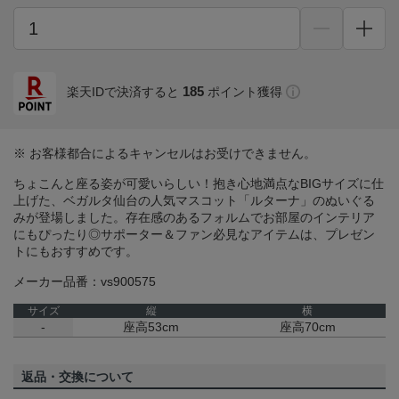
185
楽天IDで決済すると
ポイント獲得
※ お客様都合によるキャンセルはお受けできません。
ちょこんと座る姿が可愛いらしい！抱き心地満点なBIGサイズに仕
上げた、ベガルタ仙台の人気マスコット「ルターナ」のぬいぐる
みが登場しました。存在感のあるフォルムでお部屋のインテリア
にもぴったり◎サポーター＆ファン必見なアイテムは、プレゼン
トにもおすすめです。
メーカー品番：vs900575
サイズ
縦
横
-
座高53cm
座高70cm
返品・交換について