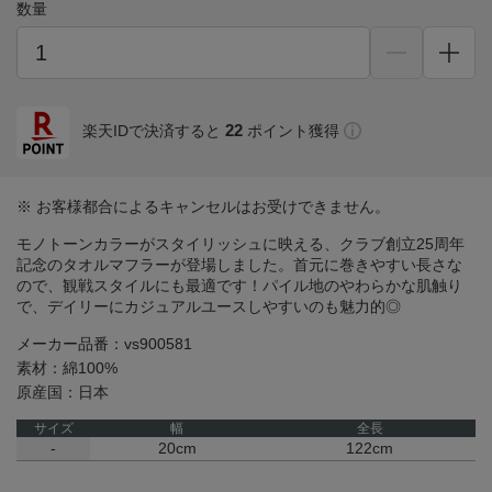
数量
22
楽天IDで決済すると
ポイント獲得
※ お客様都合によるキャンセルはお受けできません。
モノトーンカラーがスタイリッシュに映える、クラブ創立25周年
記念のタオルマフラーが登場しました。首元に巻きやすい長さな
ので、観戦スタイルにも最適です！パイル地のやわらかな肌触り
で、デイリーにカジュアルユースしやすいのも魅力的◎
メーカー品番：vs900581
素材：綿100%
原産国：日本
サイズ
幅
全長
-
20cm
122cm