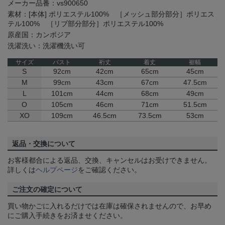
メーカー品番：vs900650
素材：[本体] ポリエステル100% ［メッシュ部分部分］ポリエス
テル100% ［リブ部分部分］ポリエステル100%
原産国：カンボジア
洗濯洗い：洗濯機洗い可
サイズ
バスト
裄丈
着丈
裾幅
S
92cm
42cm
65cm
45cm
M
99cm
43cm
67cm
47.5cm
L
101cm
44cm
68cm
49cm
O
105cm
46cm
71cm
51.5cm
XO
109cm
46.5cm
73.5cm
53cm
返品・交換について
お客様都合による返品、交換、キャンセルはお受けできません。
詳しくは
ヘルプページ
をご確認ください。
ご注文の確定について
買い物かごに入れるだけでは在庫は確保されませんので、お早め
にご購入手続きをお済ませください。