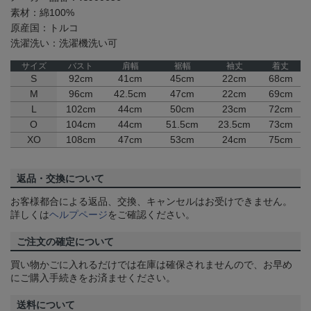
素材：綿100%
原産国：トルコ
洗濯洗い：洗濯機洗い可
サイズ
バスト
肩幅
裾幅
袖丈
着丈
S
92cm
41cm
45cm
22cm
68cm
M
96cm
42.5cm
47cm
22cm
69cm
L
102cm
44cm
50cm
23cm
72cm
O
104cm
44cm
51.5cm
23.5cm
73cm
XO
108cm
47cm
53cm
24cm
75cm
返品・交換について
お客様都合による返品、交換、キャンセルはお受けできません。
詳しくは
ヘルプページ
をご確認ください。
ご注文の確定について
買い物かごに入れるだけでは在庫は確保されませんので、お早め
にご購入手続きをお済ませください。
送料について