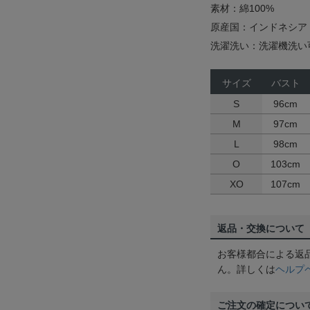
素材：綿100%
原産国：インドネシア
洗濯洗い：洗濯機洗い
サイズ
バスト
S
96cm
M
97cm
L
98cm
O
103cm
XO
107cm
返品・交換について
お客様都合による返
ん。詳しくは
ヘルプ
ご注文の確定につい