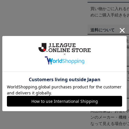
買い物かごに入れる
めにご購入手続きを
送料について
3,980円（税込）
は
ヘルプページ
をご
配送方法について
一部商品はメール便
くは
ヘルプページ
を
商品について
【カラーについて】
商品画像は、お使い
ンのメーカー・機種
なって見える場合が