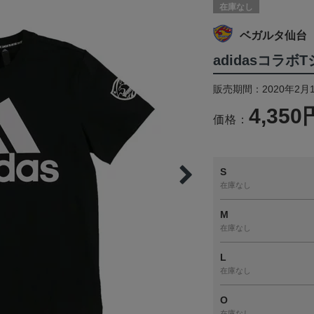
在庫なし
ベガルタ仙台
adidasコラボT
販売期間：2020年2月
4,350
価格：
S
在庫なし
M
在庫なし
L
在庫なし
O
在庫なし