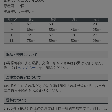
素材：ポリエステル100%
原産国：中国
洗濯洗い：手洗い可
サイズ
身丈
身幅
肩丈
袖丈
S
67cm
53cm
44cm
23cm
M
69cm
55cm
46cm
25cm
L
72cm
57cm
48cm
27cm
LL
75cm
59cm
50cm
29cm
返品・交換について
お客様都合による返品、交換、キャンセルはお受けできません。
詳しくは
ヘルプページ
をご確認ください。
ご注文の確定について
買い物かごに入れるだけでは在庫は確保されませんので、お早め
にご購入手続きをお済ませください。
送料について
3,980円（税込）以上のご注文は全国一律送料無料です。詳しくは