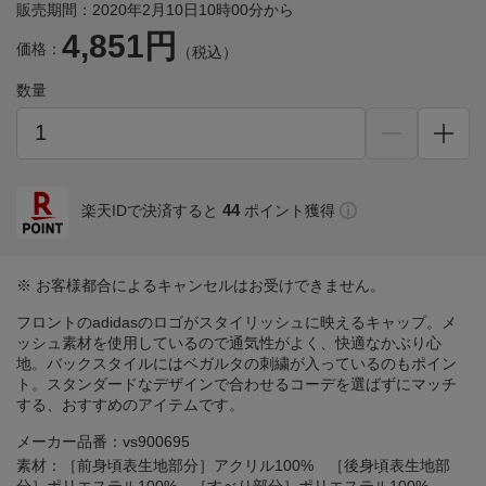
販売期間：2020年2月10日10時00分から
4,851円
価格：
（税込）
数量
44
楽天IDで決済すると
ポイント獲得
※ お客様都合によるキャンセルはお受けできません。
フロントのadidasのロゴがスタイリッシュに映えるキャップ。メ
ッシュ素材を使用しているので通気性がよく、快適なかぶり心
地。バックスタイルにはベガルタの刺繍が入っているのもポイン
ト。スタンダードなデザインで合わせるコーデを選ばずにマッチ
する、おすすめのアイテムです。
メーカー品番：vs900695
素材：［前身頃表生地部分］アクリル100% ［後身頃表生地部
分］ポリエステル100% ［すべり部分］ポリエステル100%