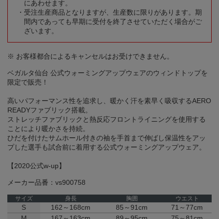
にあわせます。
受注生産商品となりますが、生産数に限りがあります。期
間内であっても早期に受付を終了させていただく場合がご
ざいます。
※ お客様都合によるキャンセルはお受けできません。
ベガルタ仙台 公式ウォーミングアップウェアのウィンドトップを
限定で販売！
高いパフォーマンス性を追求し、暖かく汗を素早く吸収するAERO
READYファブリック搭載。
ストレッチファブリックと熱反応フロントライニングを使用する
ことにより暖かさを持続。
ひだを付けたサムホール付きの袖を手首まで伸ばし保温性をアッ
プした選手も試合前に着用する公式ウォーミングアップウェア。
【2020公式w-up】
メーカー品番：vs900758
サイズ
身長
胸囲
ウエスト
S
162～168cm
85～91cm
71～77cm
M
167～163cm
89～95cm
75～81cm