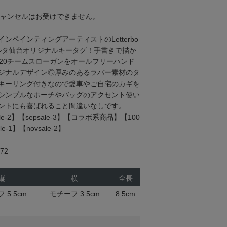
キャンセルはお受けできません。
ンペインティングアーティストのLetterbo
ルタ仙台オリジナルキータグ！手書きで描か
020チームスローガンをオールフリーハンド
ジナルデザイン◎厚みのあるラバー素材のタ
キーリング付きなので愛車やご自宅のカギを
シンプルなポーチやバッグのアクセント使い
ントにも喜ばれること間違いなしです。
sale-2】【sepsale-3】【コラボ系商品】【100
-1】【novsale-2】
72
縦
横
全長
:5.5cm
モチーフ:3.5cm
8.5cm