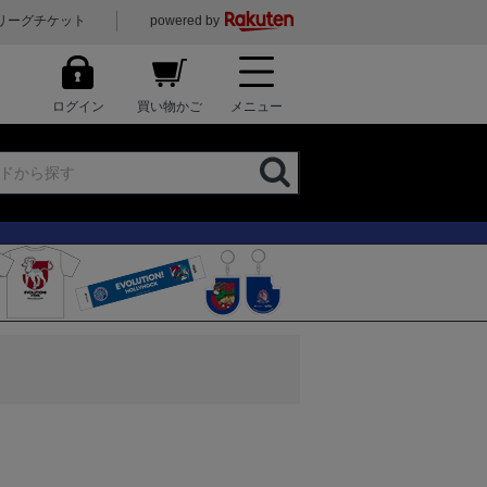
リーグチケット
powered by
ログイン
買い物かご
メニュー