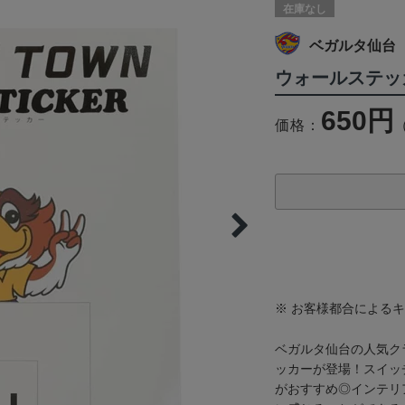
在庫なし
ベガルタ仙台
ウォールステッ
650円
価格：
※ お客様都合による
ベガルタ仙台の人気ク
ッカーが登場！スイッ
がおすすめ◎インテリ