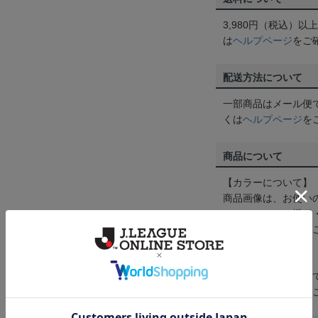
3,980円（税込）
は
ヘルプページ
をご
配送方法について
一部商品はメール便
くは
ヘルプページ
を
商品について
【カラーについて】
商品画像は、お使い
ンのメーカー・機種
なって見える場合が
【仕様について】
取り扱い商品によっ
予告なく変更になる