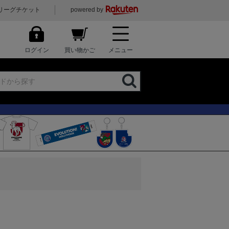
リーグチケット
powered by
ログイン
買い物かご
メニュー