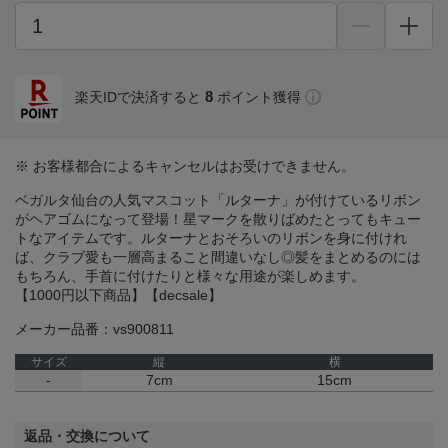
8
楽天IDで決済すると
ポイント獲得
※ お客様都合によるキャンセルはお受けできません。
ベガルタ仙台の人気マスコット「ルターナ」が付けているリボン
がヘアゴムになって登場！星マークを散りばめたとってもキュー
トなアイテムです。ルターナとおそろいのリボンを身に付けれ
ば、クラブ愛も一層高まること間違いなし◎髪をまとめるのには
もちろん、手首に付けたりと様々な用途が楽しめます。
【1000円以下商品】【decsale】
メーカー品番：vs900811
サイズ
縦
横
-
7cm
15cm
返品・交換について