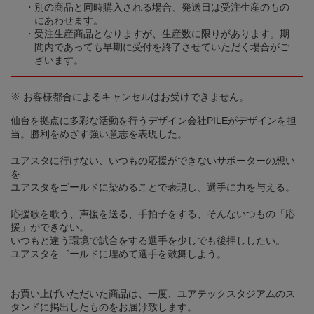
別の商品と同時購入される場合、発送日は受注生産のもの
にあわせます。
受注生産商品となりますが、生産数に限りがあります。期
間内であっても早期に受付を終了させていただく場合がご
ざいます。
※ お客様都合によるキャンセルはお受けできません。
仙台を拠点に多彩な活動を行うデザイン会社PILEがデザインを担
当。勝利をめざす強い意志を表現した。
ユアスタに行けない、いつもの応援ができないサポーターの想い
を
ユアスタをゴールドに染めることで表現し、選手に力を与える。
応援歌を歌う、声援を送る、手拍子をする、そんないつもの「応
援」ができない。
いつもと違う環境で試合をする選手を少しでも後押ししたい。
ユアスタをゴールドに埋めて選手を鼓舞しよう。
お買い上げいただいた商品は、一度、ユアテックスタジアムのス
タンドに掲出したものをお届け致します。