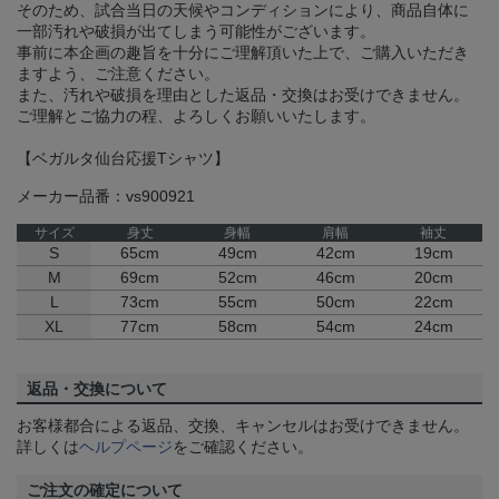
そのため、試合当日の天候やコンディションにより、商品自体に
一部汚れや破損が出てしまう可能性がございます。
事前に本企画の趣旨を十分にご理解頂いた上で、ご購入いただき
ますよう、ご注意ください。
また、汚れや破損を理由とした返品・交換はお受けできません。
ご理解とご協力の程、よろしくお願いいたします。
【ベガルタ仙台応援Tシャツ】
メーカー品番：vs900921
サイズ
身丈
身幅
肩幅
袖丈
S
65cm
49cm
42cm
19cm
M
69cm
52cm
46cm
20cm
L
73cm
55cm
50cm
22cm
XL
77cm
58cm
54cm
24cm
返品・交換について
お客様都合による返品、交換、キャンセルはお受けできません。
詳しくは
ヘルプページ
をご確認ください。
ご注文の確定について