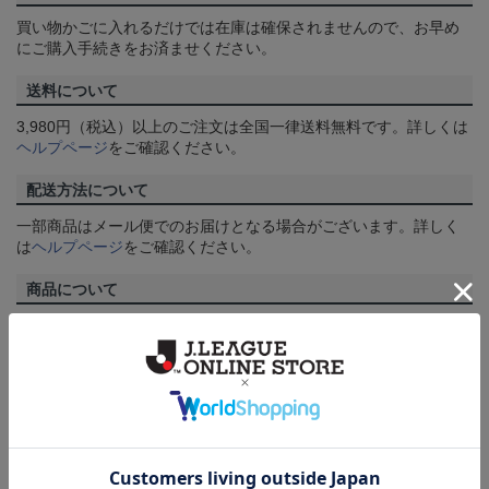
買い物かごに入れるだけでは在庫は確保されませんので、お早め
にご購入手続きをお済ませください。
送料について
3,980円（税込）以上のご注文は全国一律送料無料です。詳しくは
ヘルプページ
をご確認ください。
配送方法について
一部商品はメール便でのお届けとなる場合がございます。詳しく
は
ヘルプページ
をご確認ください。
商品について
【カラーについて】
商品画像は、お使いのパソコンのモニターおよびスマートフォン
のメーカー・機種・画面設定等により、実際の商品の色と異なっ
て見える場合がございます。あらかじめご了承ください。
【仕様について】
取り扱い商品によっては、パッケージやデザインなどの仕様が予
告なく変更になることがございます。