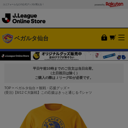
ユニフォームなどの公式グッズが買える！
powered by
ベガルタ仙台
平日午前10時までのご注文は当日出荷。
（土日祝日は除く）
ご購入の際はＪリーグIDが必要です。
TOP
ベガルタ仙台
観戦・応援グッズ
(受注)【8/12 C大阪戦】この応援はきっと通じる-Tシャツ