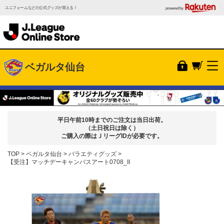
ユニフォームなどの公式グッズが買える！
powered by
ベガルタ仙台
平日午前10時までのご注文は当日出荷。
（土日祝日は除く）
ご購入の際はＪリーグIDが必要です。
TOP
ベガルタ仙台
バラエティグッズ
【受注】マッチデーキャンバスアート0708_II