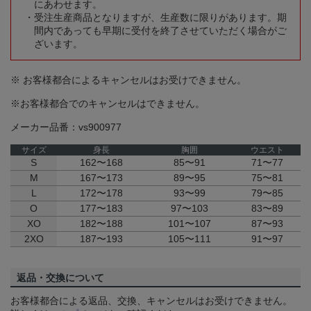
にあわせます。
受注生産商品となりますが、生産数に限りがあります。期
間内であっても早期に受付を終了させていただく場合がご
ざいます。
※ お客様都合によるキャンセルはお受けできません。
※お客様都合でのキャンセルはできません。
メーカー品番：vs900977
サイズ
身長
胸囲
ウエスト
S
162〜168
85〜91
71〜77
M
167〜173
89〜95
75〜81
L
172〜178
93〜99
79〜85
O
177〜183
97〜103
83〜89
XO
182〜188
101〜107
87〜93
2XO
187〜193
105〜111
91〜97
返品・交換について
お客様都合による返品、交換、キャンセルはお受けできません。