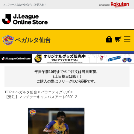
ユニフォームなどの公式グッズが買える！
powered by
ベガルタ仙台
平日午前10時までのご注文は当日出荷。
（土日祝日は除く）
ご購入の際はＪリーグIDが必要です。
TOP
ベガルタ仙台
バラエティグッズ
【受注】マッチデーキャンバスアート0801-2