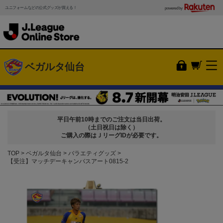
ユニフォームなどの公式グッズが買える！
powered by
ベガルタ仙台
平日午前10時までのご注文は当日出荷。
（土日祝日は除く）
ご購入の際はＪリーグIDが必要です。
TOP
ベガルタ仙台
バラエティグッズ
【受注】マッチデーキャンバスアート0815-2