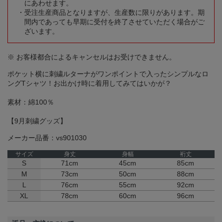
にあわせます。
受注生産商品となりますが、生産数に限りがあります。期
間内であっても早期に受付を終了させていただく場合がご
ざいます。
※ お客様都合によるキャンセルはお受けできません。
ポケット横に刺繍ルターナがワンポイントで入ったシンプルなロ
ングTシャツ！お出かけ時に着用してみてはいかが？
素材：綿100％
【9月刺繍グッズ】
メーカー品番：vs901030
サイズ
身丈
身幅
裄丈
S
71cm
45cm
85cm
M
73cm
50cm
88cm
L
76cm
55cm
92cm
XL
78cm
60cm
96cm