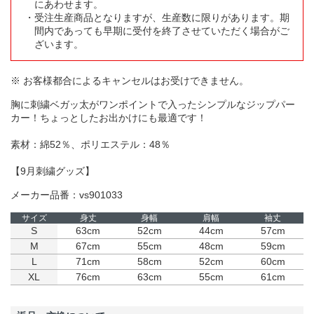
にあわせます。
受注生産商品となりますが、生産数に限りがあります。期
間内であっても早期に受付を終了させていただく場合がご
ざいます。
※ お客様都合によるキャンセルはお受けできません。
胸に刺繍ベガッ太がワンポイントで入ったシンプルなジップパー
カー！ちょっとしたお出かけにも最適です！
素材：綿52％、ポリエステル：48％
【9月刺繍グッズ】
メーカー品番：vs901033
サイズ
身丈
身幅
肩幅
袖丈
S
63cm
52cm
44cm
57cm
M
67cm
55cm
48cm
59cm
L
71cm
58cm
52cm
60cm
XL
76cm
63cm
55cm
61cm