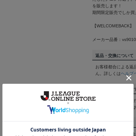
を販売します！
期間限定販売でしか買
【WELCOMEBACK】
メーカー品番：vs9010
返品・交換について
お客様都合による返
ん。詳しくは
ヘルプ
ご注文の確定につい
買い物かごに入れる
めにご購入手続きを
送料について
3,980円（税込）