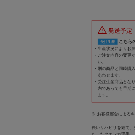
発送予定
こちら
受注生産
生産状況によりお
ご注文内容の変更
い。
別の商品と同時購
あわせます。
受注生産商品とな
内であっても早期
ます。
※ お客様都合による
長いリハビリを経て、
たしたクエンカ選手。