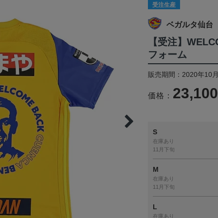
受注生産
ベガルタ仙台
【受注】WELC
フォーム
販売期間：2020年10月
23,10
価格：
S
在庫あり
11月下旬
M
在庫あり
11月下旬
L
在庫あり