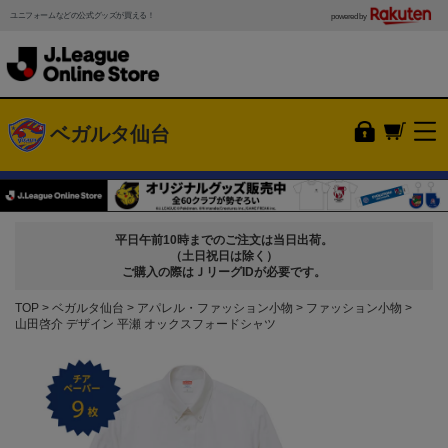
ユニフォームなどの公式グッズが買える！
powered by
ベガルタ仙台
平日午前10時までのご注文は当日出荷。
（土日祝日は除く）
ご購入の際はＪリーグIDが必要です。
TOP
ベガルタ仙台
アパレル・ファッション小物
ファッション小物
山田啓介 デザイン 平瀬 オックスフォードシャツ