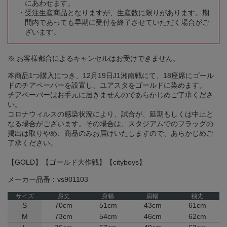
にあわせます。
受注生産商品となりますが、生産数に限りがあります。期
間内であっても早期に受付を終了させていただく場合がご
ざいます。
※ お客様都合によるキャンセルはお受けできません。
本商品1つ購入につき、12月19日J1湘南戦にて、18座席にゴール
ドのチアペーパーを設置し、ユアスタをゴールドに染めます。
チアペーパーはお手元に届きませんのであらかじめご了承くださ
い。
コロナウィルスの感染状況により、試合が、延期もしくは中止と
なる場合がございます。その場合は、スタジアムでのフラッグの
掲出は取りやめ、商品のみお届けいたしますので、あらかじめご
了承ください。
【GOLD】【ゴールド大作戦】【cityboys】
メーカー品番：vs901103
サイズ
身丈
身幅
肩幅
袖丈
S
70cm
51cm
43cm
61cm
M
73cm
54cm
46cm
62cm