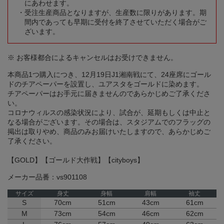
にあわせます。
受注生産商品となりますが、生産数に限りがあります。期
間内であっても早期に受付を終了させていただく場合がご
ざいます。
※ お客様都合によるキャンセルはお受けできません。
本商品1つ購入につき、12月19日J1湘南戦にて、24座席にゴール
ドのチアペーパーを設置し、ユアスタをゴールドに染めます。
チアペーパーはお手元に届きませんのであらかじめご了承くださ
い。
コロナウィルスの感染状況により、試合が、延期もしくは中止と
なる場合がございます。その場合は、スタジアムでのフラッグの
掲出は取りやめ、商品のみお届けいたしますので、あらかじめご
了承ください。
【GOLD】【ゴールド大作戦】【cityboys】
メーカー品番：vs901108
サイズ
身丈
身幅
肩幅
袖丈
S
70cm
51cm
43cm
61cm
M
73cm
54cm
46cm
62cm