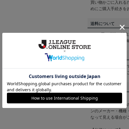
買い物かごに入れる
めにご購入手続きを
送料について
3,980円（税込）
は
ヘルプページ
をご
配送方法について
一部商品はメール便
くは
ヘルプページ
を
商品について
【カラーについて】
商品画像は、お使い
ンのメーカー・機種
なって見える場合が