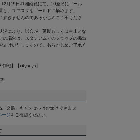
12月19日J1湘南戦にて、10座席にゴール
置し、ユアスタをゴールドに染めます。
に届きませんのであらかじめご了承くださ
状況により、試合が、延期もしくは中止とな
その場合は、スタジアムでのフラッグの掲出
お届けいたしますので、あらかじめご了承く
戦】【cityboys】
09
品、交換、キャンセルはお受けできませ
ページ
をご確認ください。
て