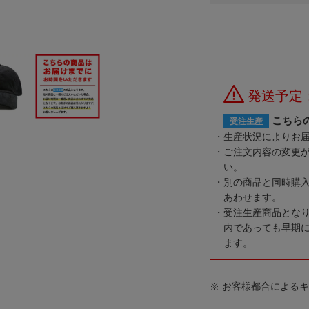
発送予定
こちら
受注生産
生産状況によりお
ご注文内容の変更
い。
別の商品と同時購
あわせます。
受注生産商品とな
内であっても早期
ます。
※ お客様都合による