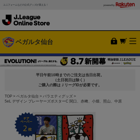
ユニフォームなどの公式グッズが買える！
powered by
ベガルタ仙台
平日午前10時までのご注文は当日出荷。
（土日祝日は除く）
ご購入の際はＪリーグIDが必要です。
TOP
ベガルタ仙台
バラエティグッズ
5eL デザイン プレーヤーズポスターC 関口、赤﨑、小畑、照山、中原