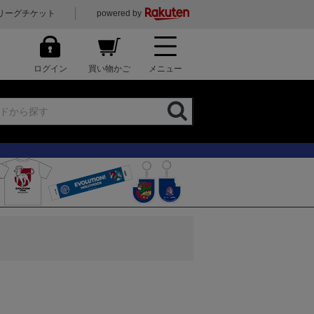
リーグチケット
powered by
ログイン
買い物かご
メニュー