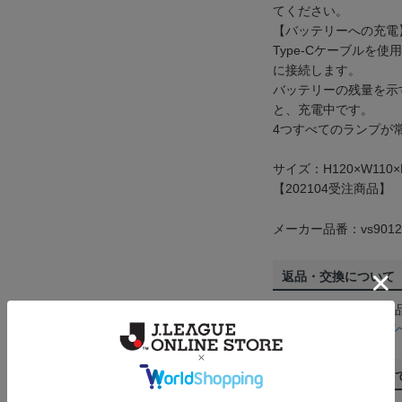
てください。
【バッテリーへの充電
Type-Cケーブルを
に接続します。
バッテリーの残量を示
と、充電中です。
4つすべてのランプが
サイズ：H120×W110×
【202104受注商品】
メーカー品番：vs9012
返品・交換について
お客様都合による返
ん。詳しくは
ヘルプ
ご注文の確定につい