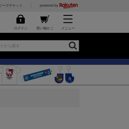
リーグチケット
powered by
ログイン
買い物かご
メニュー