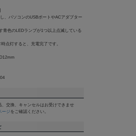
】
使用し、パソコンのUSBポートやACアダプター
す青色のLEDランプが1つ以上点滅している
常時点灯すると、充電完了です。
D12mm
04
品、交換、キャンセルはお受けできませ
ページ
をご確認ください。
て