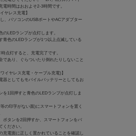
充電時間はおおよそ2-3時間です。
ワイヤレス充電】
使用し、パソコンのUSBポートやACアダプター
色のLEDランプが点灯します。
す青色のLEDランプが1つ以上点滅している
常時点灯すると、充電完了です。
全であり、ぐらついたり倒れたりしないこと
(ワイヤレス充電・ケーブル充電)】
電器としてもモバイルバッテリーとしてもお
ンを1回押すと青色のLEDランプが点灯しま
格等の印字がない面)にスマートフォンを置く
。
、ボタンを2回押すか、スマートフォンをバ
てください。
の充電面に正しく置かれていることを確認し