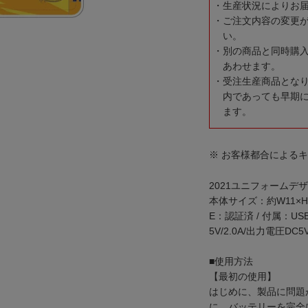
生産状況によりお
ご注文内容の変更
い。
別の商品と同時購
あわせます。
受注生産商品とな
内であっても早期
ます。
※ お客様都合による
2021ユニフォーム
本体サイズ：約W11×H12c
E：認証済 / 付属：U
5V/2.0A/出力電圧DC5V/2
■使用方法
【最初の使用】
はじめに、製品に問題
に、バッテリーを完全