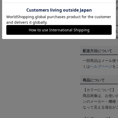
買い物かごに入れる
めにご購入手続きを
送料について
3,980円（税込）
は
ヘルプページ
をご
配送方法について
一部商品はメール便
くは
ヘルプページ
を
商品について
【カラーについて】
商品画像は、お使い
ンのメーカー・機種
なって見える場合が