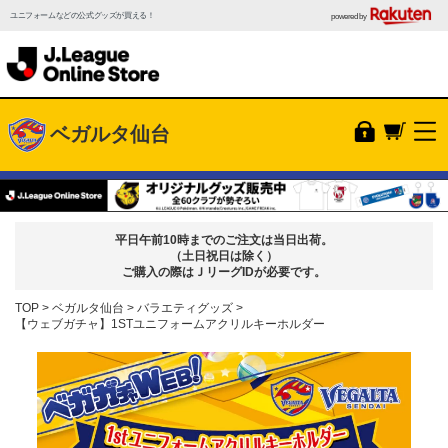
ユニフォームなどの公式グッズが買える！
powered by
ベガルタ仙台
平日午前10時までのご注文は当日出荷。
（土日祝日は除く）
ご購入の際はＪリーグIDが必要です。
TOP
ベガルタ仙台
バラエティグッズ
【ウェブガチャ】1STユニフォームアクリルキーホルダー