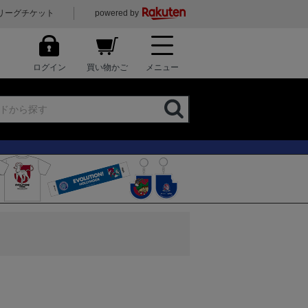
リーグチケット
powered by
ログイン
買い物かご
メニュー