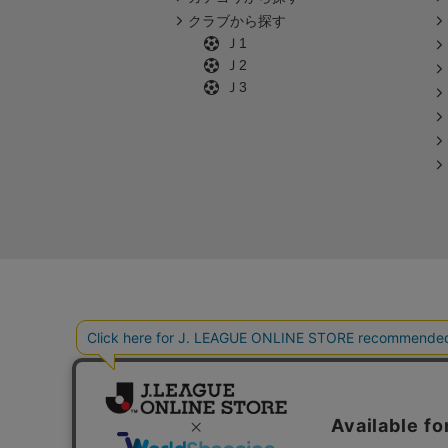
クラブから探す
Ｊ1
Ｊ2
Ｊ3