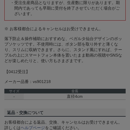
受注生産商品となりますが、生産数に限りがあります。期
間内であっても早期に受付を終了させていただく場合がご
ざいます。
※ お客様都合によるキャンセルはお受けできません。
落下防止＆操作補助におすすめな、ベガルタ仙台デザインのポッ
プソケッツです。不使用時には、ボタン部を取り外すと薄くな
り、スリムに収納できます。さらに、スタンド風にすれば、テー
ブルの上にスマートフォン本体を置いたまま動画の視聴やSNSな
どが楽しめたりと、使い方もさまざまです。
【0412受注】
メーカー品番：vs901218
サイズ
全長
-
直径4cm
返品・交換について
お客様都合による返品、交換、キャンセルはお受けできません。
詳しくは
ヘルプページ
をご確認ください。