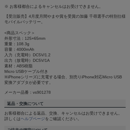
※ お客様都合によるキャンセルはお受けできません。
【受注販売】4月度月間やまや賞を受賞の加藤 千尋選手の特別仕様
モバイルバッテリー。
<商品スペック＞
外形寸法：125×65mm
重量：108.3g
容量：4000mAh
入力（充電時）DC5V/1.2
出力（放電時）DC5V/1A
素材：ABS樹脂
Micro USBケーブル付き
※iPhoneシリーズに充電する場合、別売りiPhone対応Micro USB
変換アダプタが必要です。
メーカー品番：vs901278
返品・交換について
お客様都合による返品、交換、キャンセルはお受けできません。
詳しくは
ヘルプページ
をご確認ください。