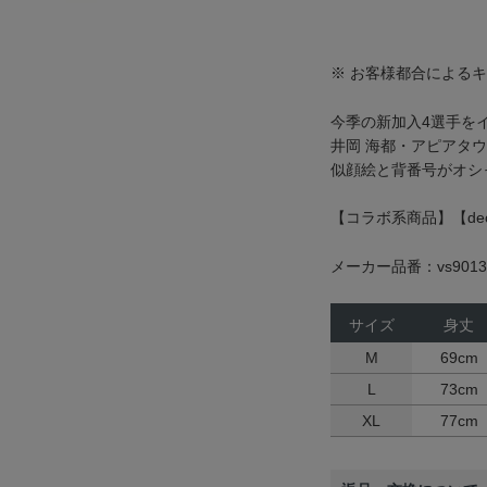
※ お客様都合による
今季の新加入4選手を
井岡 海都・アピアタウ
似顔絵と背番号がオシ
【コラボ系商品】【dec
メーカー品番：vs9013
サイズ
身丈
M
69cm
L
73cm
XL
77cm