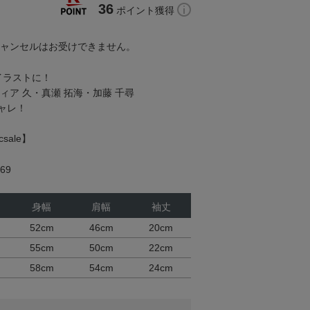
36
ポイント獲得
キャンセルはお受けできません。
イラストに！
ィア 久・真瀬 拓海・加藤 千尋
ャレ！
sale】
69
身幅
肩幅
袖丈
52cm
46cm
20cm
55cm
50cm
22cm
58cm
54cm
24cm