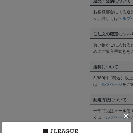
返品・交換について
お客様都合による返
ん。詳しくは
ヘルプ
ご注文の確定につい
買い物かごに入れる
めにご購入手続きを
送料について
3,980円（税込）
は
ヘルプページ
をご
配送方法について
一部商品はメール便
くは
ヘルプページ
を
商品について