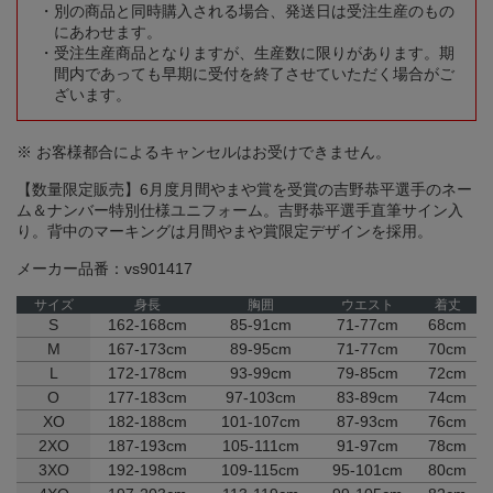
別の商品と同時購入される場合、発送日は受注生産のもの
にあわせます。
受注生産商品となりますが、生産数に限りがあります。期
間内であっても早期に受付を終了させていただく場合がご
ざいます。
※ お客様都合によるキャンセルはお受けできません。
【数量限定販売】6月度月間やまや賞を受賞の吉野恭平選手のネー
ム＆ナンバー特別仕様ユニフォーム。吉野恭平選手直筆サイン入
り。背中のマーキングは月間やまや賞限定デザインを採用。
メーカー品番：vs901417
サイズ
身長
胸囲
ウエスト
着丈
S
162-168cm
85-91cm
71-77cm
68cm
M
167-173cm
89-95cm
71-77cm
70cm
L
172-178cm
93-99cm
79-85cm
72cm
O
177-183cm
97-103cm
83-89cm
74cm
XO
182-188cm
101-107cm
87-93cm
76cm
2XO
187-193cm
105-111cm
91-97cm
78cm
3XO
192-198cm
109-115cm
95-101cm
80cm